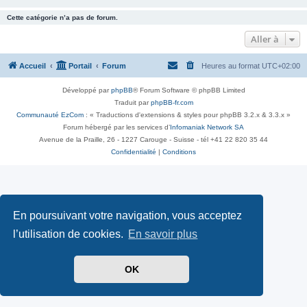
Cette catégorie n’a pas de forum.
Aller à
Accueil
Portail
Forum
Heures au format
UTC+02:00
Développé par
phpBB
® Forum Software © phpBB Limited
Traduit par
phpBB-fr.com
Communauté EzCom
: « Traductions d'extensions & styles pour phpBB 3.2.x & 3.3.x »
Forum hébergé par les services d’
Infomaniak Network SA
Avenue de la Praille, 26 - 1227 Carouge - Suisse - tél +41 22 820 35 44
Confidentialité
|
Conditions
En poursuivant votre navigation, vous acceptez
l’utilisation de cookies.
En savoir plus
OK