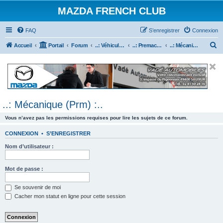
MAZDA FRENCH CLUB
FAQ
S’enregistrer
Connexion
R
Accueil
Portail
Forum
..: Véhicules Mazda ancien (<2003) :..
..: Premacy :..
..: Mécanique (Prm) :..
e
c
h
e
..: Mécanique (Prm) :..
r
c
Vous n’avez pas les permissions requises pour lire les sujets de ce forum.
h
CONNEXION
•
S’ENREGISTRER
e
Nom d’utilisateur :
r
Mot de passe :
Se souvenir de moi
Cacher mon statut en ligne pour cette session