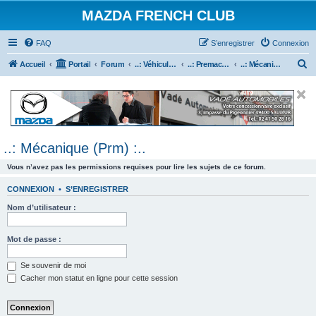
MAZDA FRENCH CLUB
FAQ
S’enregistrer
Connexion
R
Accueil
Portail
Forum
..: Véhicules Mazda ancien (<2003) :..
..: Premacy :..
..: Mécanique (Prm) :..
e
c
h
e
..: Mécanique (Prm) :..
r
c
Vous n’avez pas les permissions requises pour lire les sujets de ce forum.
h
CONNEXION
•
S’ENREGISTRER
e
Nom d’utilisateur :
r
Mot de passe :
Se souvenir de moi
Cacher mon statut en ligne pour cette session