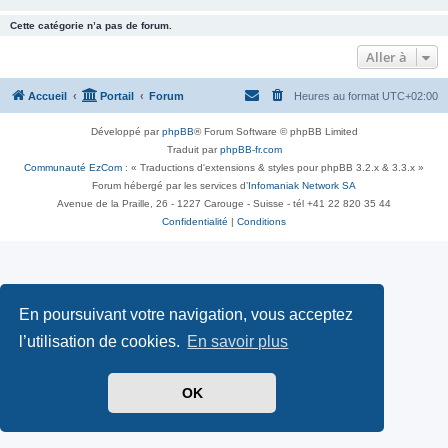
Cette catégorie n’a pas de forum.
Aller à
Accueil
Portail
Forum
Heures au format
UTC+02:00
Développé par
phpBB
® Forum Software © phpBB Limited
Traduit par
phpBB-fr.com
Communauté EzCom
: « Traductions d'extensions & styles pour phpBB 3.2.x & 3.3.x »
Forum hébergé par les services d’
Infomaniak Network SA
Avenue de la Praille, 26 - 1227 Carouge - Suisse - tél +41 22 820 35 44
Confidentialité
|
Conditions
En poursuivant votre navigation, vous acceptez
l’utilisation de cookies.
En savoir plus
OK