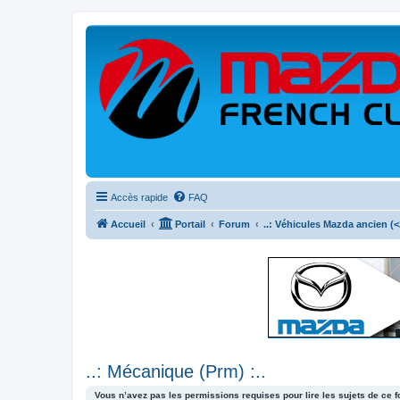
Accès rapide
FAQ
Accueil
Portail
Forum
..: Véhicules Mazda ancien (<2
..: Mécanique (Prm) :..
Vous n’avez pas les permissions requises pour lire les sujets de ce 