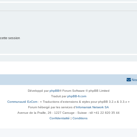
cette session
Nou
Développé par
phpBB
® Forum Software © phpBB Limited
Traduit par
phpBB-fr.com
Communauté EzCom
: « Traductions d'extensions & styles pour phpBB 3.2.x & 3.3.x »
Forum hébergé par les services d’
Infomaniak Network SA
Avenue de la Praille, 26 - 1227 Carouge - Suisse - tél +41 22 820 35 44
Confidentialité
|
Conditions