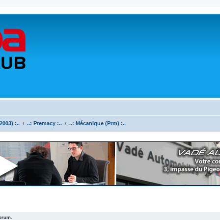
003) :..
..: Premacy :..
..: Mécanique (Prm) :..
forum.