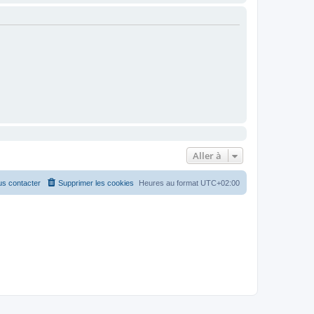
Aller à
s contacter
Supprimer les cookies
Heures au format
UTC+02:00