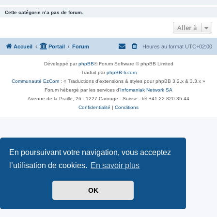
Cette catégorie n’a pas de forum.
Aller à
Accueil
Portail
Forum
Heures au format
UTC+02:00
Développé par
phpBB
® Forum Software © phpBB Limited
Traduit par
phpBB-fr.com
Communauté EzCom
: « Traductions d'extensions & styles pour phpBB 3.2.x & 3.3.x »
Forum hébergé par les services d’
Infomaniak Network SA
Avenue de la Praille, 26 - 1227 Carouge - Suisse - tél +41 22 820 35 44
Confidentialité
|
Conditions
En poursuivant votre navigation, vous acceptez
l’utilisation de cookies.
En savoir plus
OK