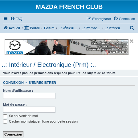
MAZDA FRENCH CLUB
FAQ
S’enregistrer
Connexion
R
Accueil
Portail
Forum
..: Véhicules Mazda ancien (<2003) :..
..: Premacy :..
..: Intérieur / Electronique (Prm) :..
e
c
h
e
..: Intérieur / Electronique (Prm) :..
r
c
Vous n’avez pas les permissions requises pour lire les sujets de ce forum.
h
CONNEXION
•
S’ENREGISTRER
e
Nom d’utilisateur :
r
Mot de passe :
Se souvenir de moi
Cacher mon statut en ligne pour cette session