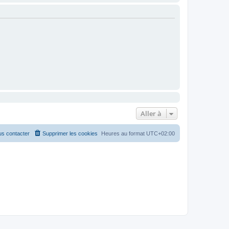
Aller à
s contacter
Supprimer les cookies
Heures au format
UTC+02:00