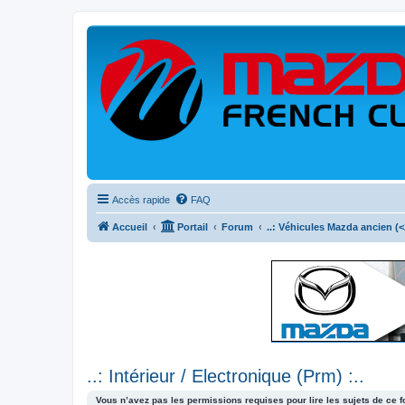
Accès rapide
FAQ
Accueil
Portail
Forum
..: Véhicules Mazda ancien (<2
..: Intérieur / Electronique (Prm) :..
Vous n’avez pas les permissions requises pour lire les sujets de ce 