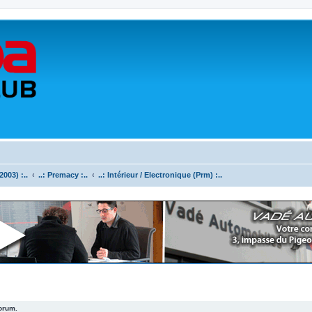
003) :..
..: Premacy :..
..: Intérieur / Electronique (Prm) :..
forum.