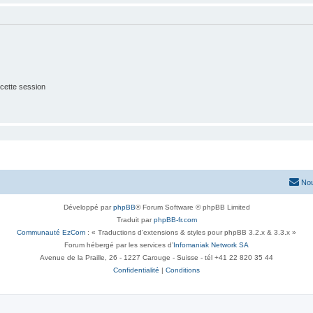
cette session
Nou
Développé par
phpBB
® Forum Software © phpBB Limited
Traduit par
phpBB-fr.com
Communauté EzCom
: « Traductions d'extensions & styles pour phpBB 3.2.x & 3.3.x »
Forum hébergé par les services d’
Infomaniak Network SA
Avenue de la Praille, 26 - 1227 Carouge - Suisse - tél +41 22 820 35 44
Confidentialité
|
Conditions