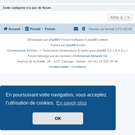
Cette catégorie n’a pas de forum.
Aller à
Accueil
Portail
Forum
Heures au format
UTC+02:00
Développé par
phpBB
® Forum Software © phpBB Limited
Traduit par
phpBB-fr.com
Communauté EzCom
: « Traductions d'extensions & styles pour phpBB 3.2.x & 3.3.x »
Forum hébergé par les services d’
Infomaniak Network SA
Avenue de la Praille, 26 - 1227 Carouge - Suisse - tél +41 22 820 35 44
Confidentialité
|
Conditions
En poursuivant votre navigation, vous acceptez
l’utilisation de cookies.
En savoir plus
OK