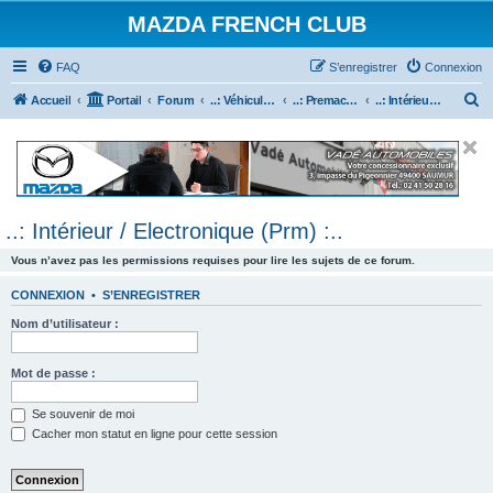
MAZDA FRENCH CLUB
FAQ
S’enregistrer
Connexion
R
Accueil
Portail
Forum
..: Véhicules Mazda ancien (<2003) :..
..: Premacy :..
..: Intérieur / Electronique (Prm) :..
e
c
h
e
..: Intérieur / Electronique (Prm) :..
r
c
Vous n’avez pas les permissions requises pour lire les sujets de ce forum.
h
CONNEXION
•
S’ENREGISTRER
e
Nom d’utilisateur :
r
Mot de passe :
Se souvenir de moi
Cacher mon statut en ligne pour cette session