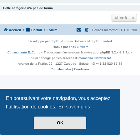
Cette catégorie n’a pas de forum.
Aller à
Accueil
Portail
Forum
Heures au format
UTC+02:00
Développé par
phpBB
® Forum Software © phpBB Limited
Traduit par
phpBB-fr.com
Communauté EzCom
: « Traductions d'extensions & styles pour phpBB 3.2.x & 3.3.x »
Forum hébergé par les services d’
Infomaniak Network SA
Avenue de la Praille, 26 - 1227 Carouge - Suisse - tél +41 22 820 35 44
Confidentialité
|
Conditions
En poursuivant votre navigation, vous acceptez
l’utilisation de cookies.
En savoir plus
OK