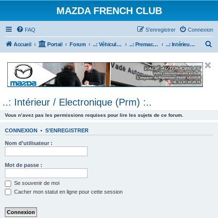
MAZDA FRENCH CLUB
FAQ
S’enregistrer
Connexion
R
Accueil
Portail
Forum
..: Véhicules Mazda ancien (<2003) :..
..: Premacy :..
..: Intérieur / Electronique (Prm) :..
e
c
h
e
..: Intérieur / Electronique (Prm) :..
r
c
Vous n’avez pas les permissions requises pour lire les sujets de ce forum.
h
CONNEXION
•
S’ENREGISTRER
e
Nom d’utilisateur :
r
Mot de passe :
Se souvenir de moi
Cacher mon statut en ligne pour cette session