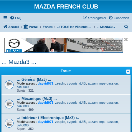
MAZDA FRENCH CLUB
FAQ
S’enregistrer
Connexion
R
Accueil
Portail
Forum
..: TOUS les Véhicules MAZDA :..
..: Mazda3 :..
e
c
h
e
..: Mazda3 :..
r
c
Forum
h
..: Général (Mz3) :..
e
Modérateurs :
dayvid971
,
zeeplin
,
cygoris
,
dJiBi
,
adzam
,
mps-passion
,
oli40000
r
Sujets :
321
..: Mécanique (Mz3) :..
Modérateurs :
dayvid971
,
zeeplin
,
cygoris
,
dJiBi
,
adzam
,
mps-passion
,
oli40000
Sujets :
499
..: Intérieur / Electronique (Mz3) :..
Modérateurs :
dayvid971
,
zeeplin
,
cygoris
,
dJiBi
,
adzam
,
mps-passion
,
oli40000
Sujets :
352