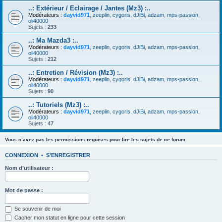
..: Extérieur / Eclairage / Jantes (Mz3) :..
Modérateurs :
dayvid971
,
zeeplin
,
cygoris
,
dJiBi
,
adzam
,
mps-passion
,
oli40000
Sujets :
233
..: Ma Mazda3 :..
Modérateurs :
dayvid971
,
zeeplin
,
cygoris
,
dJiBi
,
adzam
,
mps-passion
,
oli40000
Sujets :
212
..: Entretien / Révision (Mz3) :..
Modérateurs :
dayvid971
,
zeeplin
,
cygoris
,
dJiBi
,
adzam
,
mps-passion
,
oli40000
Sujets :
90
..: Tutoriels (Mz3) :..
Modérateurs :
dayvid971
,
zeeplin
,
cygoris
,
dJiBi
,
adzam
,
mps-passion
,
oli40000
Sujets :
47
Vous n’avez pas les permissions requises pour lire les sujets de ce forum.
CONNEXION
•
S’ENREGISTRER
Nom d’utilisateur :
Mot de passe :
Se souvenir de moi
Cacher mon statut en ligne pour cette session