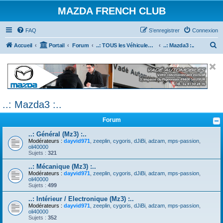
MAZDA FRENCH CLUB
FAQ
S’enregistrer
Connexion
R
Accueil
Portail
Forum
..: TOUS les Véhicules MAZDA :..
..: Mazda3 :..
e
c
h
e
..: Mazda3 :..
r
c
Forum
h
..: Général (Mz3) :..
e
Modérateurs :
dayvid971
,
zeeplin
,
cygoris
,
dJiBi
,
adzam
,
mps-passion
,
oli40000
r
Sujets :
321
..: Mécanique (Mz3) :..
Modérateurs :
dayvid971
,
zeeplin
,
cygoris
,
dJiBi
,
adzam
,
mps-passion
,
oli40000
Sujets :
499
..: Intérieur / Electronique (Mz3) :..
Modérateurs :
dayvid971
,
zeeplin
,
cygoris
,
dJiBi
,
adzam
,
mps-passion
,
oli40000
Sujets :
352