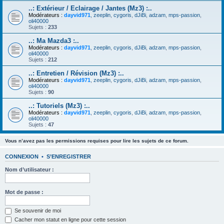
..: Extérieur / Eclairage / Jantes (Mz3) :..
Modérateurs :
dayvid971
,
zeeplin
,
cygoris
,
dJiBi
,
adzam
,
mps-passion
,
oli40000
Sujets :
233
..: Ma Mazda3 :..
Modérateurs :
dayvid971
,
zeeplin
,
cygoris
,
dJiBi
,
adzam
,
mps-passion
,
oli40000
Sujets :
212
..: Entretien / Révision (Mz3) :..
Modérateurs :
dayvid971
,
zeeplin
,
cygoris
,
dJiBi
,
adzam
,
mps-passion
,
oli40000
Sujets :
90
..: Tutoriels (Mz3) :..
Modérateurs :
dayvid971
,
zeeplin
,
cygoris
,
dJiBi
,
adzam
,
mps-passion
,
oli40000
Sujets :
47
Vous n’avez pas les permissions requises pour lire les sujets de ce forum.
CONNEXION
•
S’ENREGISTRER
Nom d’utilisateur :
Mot de passe :
Se souvenir de moi
Cacher mon statut en ligne pour cette session