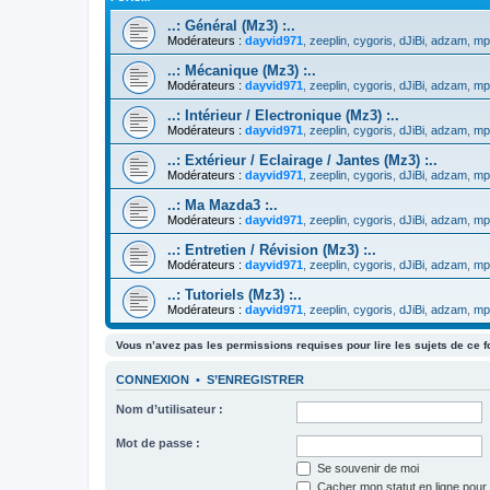
..: Général (Mz3) :..
Modérateurs :
dayvid971
,
zeeplin
,
cygoris
,
dJiBi
,
adzam
,
mp
..: Mécanique (Mz3) :..
Modérateurs :
dayvid971
,
zeeplin
,
cygoris
,
dJiBi
,
adzam
,
mp
..: Intérieur / Electronique (Mz3) :..
Modérateurs :
dayvid971
,
zeeplin
,
cygoris
,
dJiBi
,
adzam
,
mp
..: Extérieur / Eclairage / Jantes (Mz3) :..
Modérateurs :
dayvid971
,
zeeplin
,
cygoris
,
dJiBi
,
adzam
,
mp
..: Ma Mazda3 :..
Modérateurs :
dayvid971
,
zeeplin
,
cygoris
,
dJiBi
,
adzam
,
mp
..: Entretien / Révision (Mz3) :..
Modérateurs :
dayvid971
,
zeeplin
,
cygoris
,
dJiBi
,
adzam
,
mp
..: Tutoriels (Mz3) :..
Modérateurs :
dayvid971
,
zeeplin
,
cygoris
,
dJiBi
,
adzam
,
mp
Vous n’avez pas les permissions requises pour lire les sujets de ce 
CONNEXION
•
S’ENREGISTRER
Nom d’utilisateur :
Mot de passe :
Se souvenir de moi
Cacher mon statut en ligne pour 