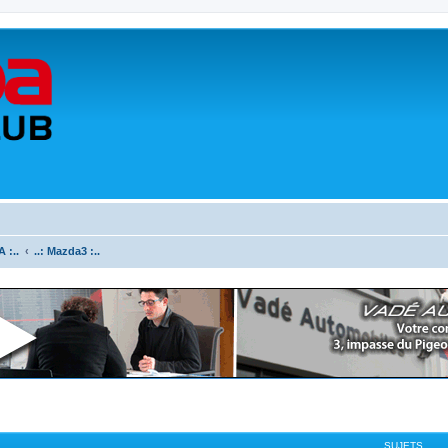
 :..
..: Mazda3 :..
SUJETS