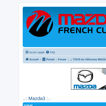
Accès rapide
FAQ
Accueil
Portail
Forum
..: TOUS les Véhicules MAZDA
..: Mazda3 :..
FORUM