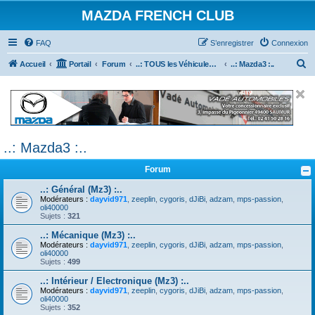
MAZDA FRENCH CLUB
FAQ
S’enregistrer
Connexion
R
Accueil
Portail
Forum
..: TOUS les Véhicules MAZDA :..
..: Mazda3 :..
e
c
h
e
..: Mazda3 :..
r
c
Forum
h
..: Général (Mz3) :..
e
Modérateurs :
dayvid971
,
zeeplin
,
cygoris
,
dJiBi
,
adzam
,
mps-passion
,
oli40000
r
Sujets :
321
..: Mécanique (Mz3) :..
Modérateurs :
dayvid971
,
zeeplin
,
cygoris
,
dJiBi
,
adzam
,
mps-passion
,
oli40000
Sujets :
499
..: Intérieur / Electronique (Mz3) :..
Modérateurs :
dayvid971
,
zeeplin
,
cygoris
,
dJiBi
,
adzam
,
mps-passion
,
oli40000
Sujets :
352