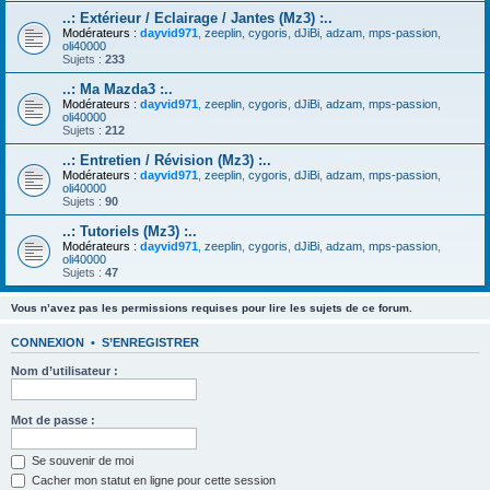
..: Extérieur / Eclairage / Jantes (Mz3) :..
Modérateurs :
dayvid971
,
zeeplin
,
cygoris
,
dJiBi
,
adzam
,
mps-passion
,
oli40000
Sujets :
233
..: Ma Mazda3 :..
Modérateurs :
dayvid971
,
zeeplin
,
cygoris
,
dJiBi
,
adzam
,
mps-passion
,
oli40000
Sujets :
212
..: Entretien / Révision (Mz3) :..
Modérateurs :
dayvid971
,
zeeplin
,
cygoris
,
dJiBi
,
adzam
,
mps-passion
,
oli40000
Sujets :
90
..: Tutoriels (Mz3) :..
Modérateurs :
dayvid971
,
zeeplin
,
cygoris
,
dJiBi
,
adzam
,
mps-passion
,
oli40000
Sujets :
47
Vous n’avez pas les permissions requises pour lire les sujets de ce forum.
CONNEXION
•
S’ENREGISTRER
Nom d’utilisateur :
Mot de passe :
Se souvenir de moi
Cacher mon statut en ligne pour cette session