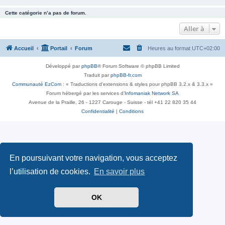
Cette catégorie n’a pas de forum.
Aller à
Accueil
Portail
Forum
Heures au format
UTC+02:00
Développé par
phpBB
® Forum Software © phpBB Limited
Traduit par
phpBB-fr.com
Communauté EzCom
: « Traductions d'extensions & styles pour phpBB 3.2.x & 3.3.x »
Forum hébergé par les services d’
Infomaniak Network SA
Avenue de la Praille, 26 - 1227 Carouge - Suisse - tél +41 22 820 35 44
Confidentialité
|
Conditions
En poursuivant votre navigation, vous acceptez
l’utilisation de cookies.
En savoir plus
OK