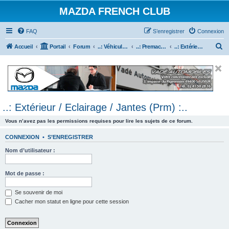
MAZDA FRENCH CLUB
FAQ
S’enregistrer
Connexion
R
Accueil
Portail
Forum
..: Véhicules Mazda ancien (<2003) :..
..: Premacy :..
..: Extérieur / Eclairage / Jantes (Prm) :..
e
c
h
e
..: Extérieur / Eclairage / Jantes (Prm) :..
r
c
Vous n’avez pas les permissions requises pour lire les sujets de ce forum.
h
CONNEXION
•
S’ENREGISTRER
e
Nom d’utilisateur :
r
Mot de passe :
Se souvenir de moi
Cacher mon statut en ligne pour cette session