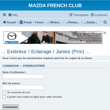
MAZDA FRENCH CLUB
FAQ
S’enregistrer
Connexion
R
Accueil
Portail
Forum
..: Véhicules Mazda ancien (<2003) :..
..: Premacy :..
..: Extérieur / Eclairage / Jantes (Prm) :..
e
c
h
e
..: Extérieur / Eclairage / Jantes (Prm) :..
r
c
Vous n’avez pas les permissions requises pour lire les sujets de ce forum.
h
CONNEXION
•
S’ENREGISTRER
e
Nom d’utilisateur :
r
Mot de passe :
Se souvenir de moi
Cacher mon statut en ligne pour cette session