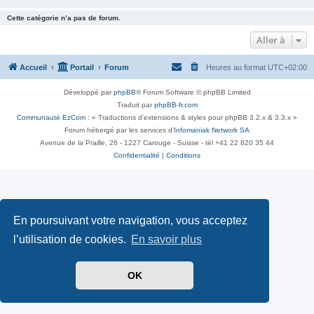
Cette catégorie n’a pas de forum.
Aller à
Accueil
Portail
Forum
Heures au format
UTC+02:00
Développé par
phpBB
® Forum Software © phpBB Limited
Traduit par
phpBB-fr.com
Communauté EzCom
: « Traductions d'extensions & styles pour phpBB 3.2.x & 3.3.x »
Forum hébergé par les services d’
Infomaniak Network SA
Avenue de la Praille, 26 - 1227 Carouge - Suisse - tél +41 22 820 35 44
Confidentialité
|
Conditions
En poursuivant votre navigation, vous acceptez
l’utilisation de cookies.
En savoir plus
OK