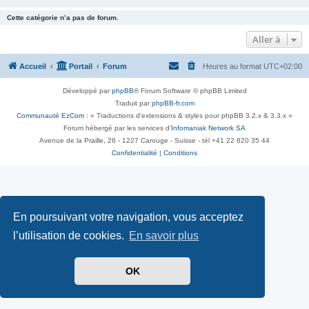
Cette catégorie n’a pas de forum.
Aller à
Accueil
Portail
Forum
Heures au format
UTC+02:00
Développé par
phpBB
® Forum Software © phpBB Limited
Traduit par
phpBB-fr.com
Communauté EzCom
: « Traductions d'extensions & styles pour phpBB 3.2.x & 3.3.x »
Forum hébergé par les services d’
Infomaniak Network SA
Avenue de la Praille, 26 - 1227 Carouge - Suisse - tél +41 22 820 35 44
Confidentialité
|
Conditions
En poursuivant votre navigation, vous acceptez
l’utilisation de cookies.
En savoir plus
OK