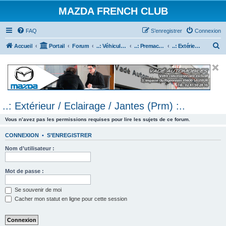
MAZDA FRENCH CLUB
FAQ
S’enregistrer
Connexion
R
Accueil
Portail
Forum
..: Véhicules Mazda ancien (<2003) :..
..: Premacy :..
..: Extérieur / Eclairage / Jantes (Prm) :..
e
c
h
e
..: Extérieur / Eclairage / Jantes (Prm) :..
r
c
Vous n’avez pas les permissions requises pour lire les sujets de ce forum.
h
CONNEXION
•
S’ENREGISTRER
e
Nom d’utilisateur :
r
Mot de passe :
Se souvenir de moi
Cacher mon statut en ligne pour cette session