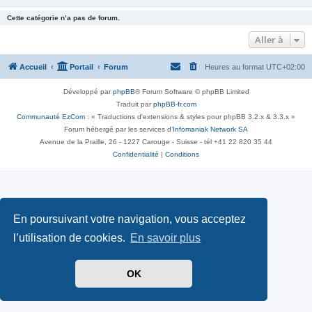
Cette catégorie n’a pas de forum.
Aller à
Accueil
Portail
Forum
Heures au format
UTC+02:00
Développé par
phpBB
® Forum Software © phpBB Limited
Traduit par
phpBB-fr.com
Communauté EzCom
: « Traductions d'extensions & styles pour phpBB 3.2.x & 3.3.x »
Forum hébergé par les services d’
Infomaniak Network SA
Avenue de la Praille, 26 - 1227 Carouge - Suisse - tél +41 22 820 35 44
Confidentialité
|
Conditions
En poursuivant votre navigation, vous acceptez
l’utilisation de cookies.
En savoir plus
OK