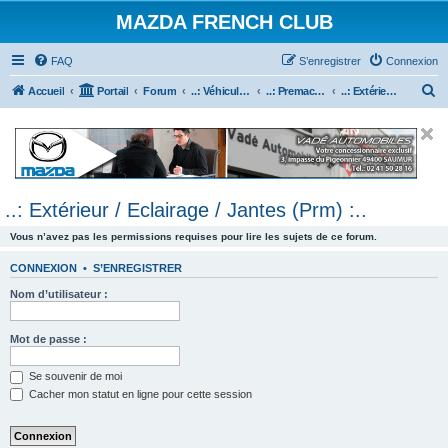
MAZDA FRENCH CLUB
FAQ
S’enregistrer
Connexion
R
Accueil
Portail
Forum
..: Véhicules Mazda ancien (<2003) :..
..: Premacy :..
..: Extérieur / Eclairage / Jantes (Prm) :..
e
c
h
e
..: Extérieur / Eclairage / Jantes (Prm) :..
r
c
Vous n’avez pas les permissions requises pour lire les sujets de ce forum.
h
CONNEXION
•
S’ENREGISTRER
e
Nom d’utilisateur :
r
Mot de passe :
Se souvenir de moi
Cacher mon statut en ligne pour cette session