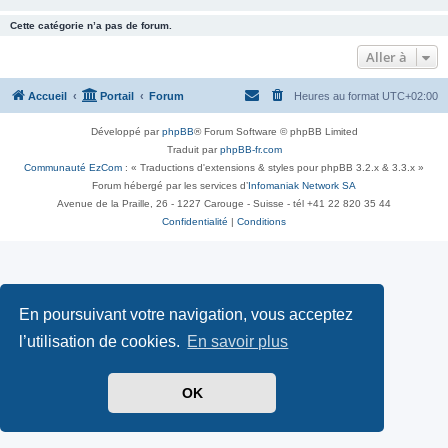
Cette catégorie n’a pas de forum.
Aller à
Accueil
Portail
Forum
Heures au format
UTC+02:00
Développé par
phpBB
® Forum Software © phpBB Limited
Traduit par
phpBB-fr.com
Communauté EzCom
: « Traductions d'extensions & styles pour phpBB 3.2.x & 3.3.x »
Forum hébergé par les services d’
Infomaniak Network SA
Avenue de la Praille, 26 - 1227 Carouge - Suisse - tél +41 22 820 35 44
Confidentialité
|
Conditions
En poursuivant votre navigation, vous acceptez
l’utilisation de cookies.
En savoir plus
OK