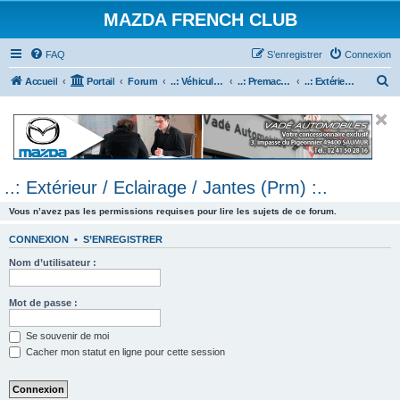
MAZDA FRENCH CLUB
FAQ
S’enregistrer
Connexion
R
Accueil
Portail
Forum
..: Véhicules Mazda ancien (<2003) :..
..: Premacy :..
..: Extérieur / Eclairage / Jantes (Prm) :..
e
c
h
e
..: Extérieur / Eclairage / Jantes (Prm) :..
r
c
Vous n’avez pas les permissions requises pour lire les sujets de ce forum.
h
CONNEXION
•
S’ENREGISTRER
e
Nom d’utilisateur :
r
Mot de passe :
Se souvenir de moi
Cacher mon statut en ligne pour cette session