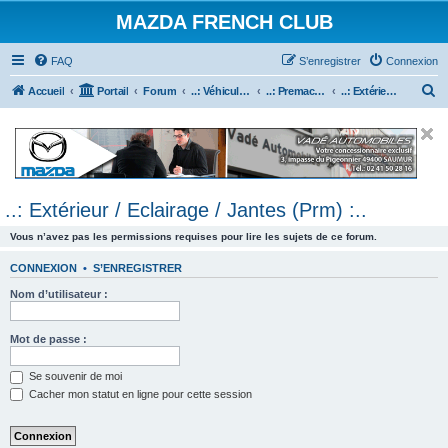
MAZDA FRENCH CLUB
FAQ
S’enregistrer
Connexion
R
Accueil
Portail
Forum
..: Véhicules Mazda ancien (<2003) :..
..: Premacy :..
..: Extérieur / Eclairage / Jantes (Prm) :..
e
c
h
e
..: Extérieur / Eclairage / Jantes (Prm) :..
r
c
Vous n’avez pas les permissions requises pour lire les sujets de ce forum.
h
CONNEXION
•
S’ENREGISTRER
e
Nom d’utilisateur :
r
Mot de passe :
Se souvenir de moi
Cacher mon statut en ligne pour cette session