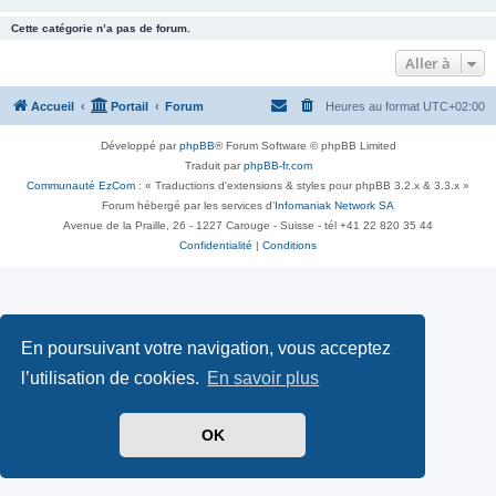
Cette catégorie n’a pas de forum.
Aller à
Accueil
Portail
Forum
Heures au format
UTC+02:00
Développé par
phpBB
® Forum Software © phpBB Limited
Traduit par
phpBB-fr.com
Communauté EzCom
: « Traductions d'extensions & styles pour phpBB 3.2.x & 3.3.x »
Forum hébergé par les services d’
Infomaniak Network SA
Avenue de la Praille, 26 - 1227 Carouge - Suisse - tél +41 22 820 35 44
Confidentialité
|
Conditions
En poursuivant votre navigation, vous acceptez
l’utilisation de cookies.
En savoir plus
OK