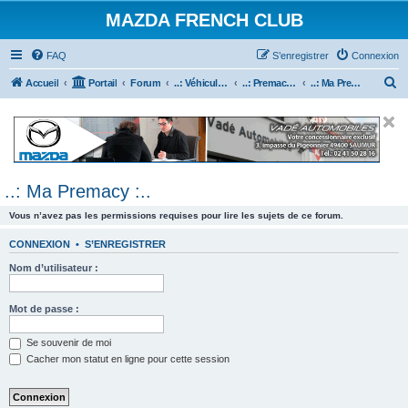
MAZDA FRENCH CLUB
FAQ
S’enregistrer
Connexion
R
Accueil
Portail
Forum
..: Véhicules Mazda ancien (<2003) :..
..: Premacy :..
..: Ma Premacy :..
e
c
h
e
..: Ma Premacy :..
r
c
Vous n’avez pas les permissions requises pour lire les sujets de ce forum.
h
CONNEXION
•
S’ENREGISTRER
e
Nom d’utilisateur :
r
Mot de passe :
Se souvenir de moi
Cacher mon statut en ligne pour cette session