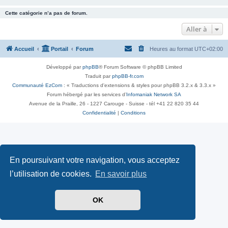
Cette catégorie n’a pas de forum.
Aller à
Accueil
Portail
Forum
Heures au format
UTC+02:00
Développé par
phpBB
® Forum Software © phpBB Limited
Traduit par
phpBB-fr.com
Communauté EzCom
: « Traductions d'extensions & styles pour phpBB 3.2.x & 3.3.x »
Forum hébergé par les services d’
Infomaniak Network SA
Avenue de la Praille, 26 - 1227 Carouge - Suisse - tél +41 22 820 35 44
Confidentialité
|
Conditions
En poursuivant votre navigation, vous acceptez
l’utilisation de cookies.
En savoir plus
OK