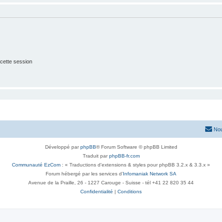
cette session
Nou
Développé par
phpBB
® Forum Software © phpBB Limited
Traduit par
phpBB-fr.com
Communauté EzCom
: « Traductions d'extensions & styles pour phpBB 3.2.x & 3.3.x »
Forum hébergé par les services d’
Infomaniak Network SA
Avenue de la Praille, 26 - 1227 Carouge - Suisse - tél +41 22 820 35 44
Confidentialité
|
Conditions