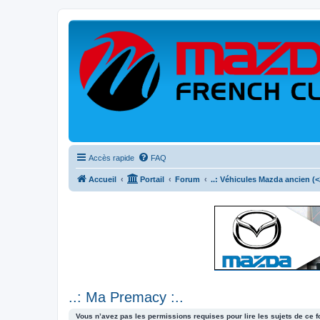
Accès rapide
FAQ
Accueil
Portail
Forum
..: Véhicules Mazda ancien (<2
..: Ma Premacy :..
Vous n’avez pas les permissions requises pour lire les sujets de ce 