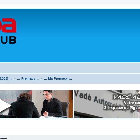
003) :..
..: Premacy :..
..: Ma Premacy :..
forum.