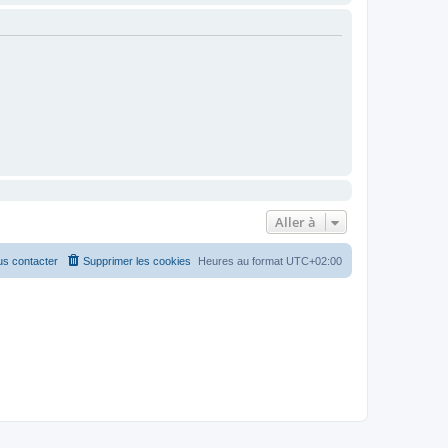
Aller à
s contacter
Supprimer les cookies
Heures au format
UTC+02:00