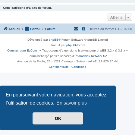
Cette catégorie n’a pas de forum.
Aller à
Accueil
Portail
Forum
Heures au format
UTC+02:00
Développé par
phpBB
® Forum Software © phpBB Limited
Traduit par
phpBB-fr.com
Communauté EzCom
: « Traductions d'extensions & styles pour phpBB 3.2.x & 3.3.x »
Forum hébergé par les services d’
Infomaniak Network SA
Avenue de la Praille, 26 - 1227 Carouge - Suisse - tél +41 22 820 35 44
Confidentialité
|
Conditions
En poursuivant votre navigation, vous acceptez
l’utilisation de cookies.
En savoir plus
OK