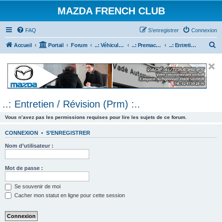
MAZDA FRENCH CLUB
FAQ
S’enregistrer
Connexion
R
Accueil
Portail
Forum
..: Véhicules Mazda ancien (<2003) :..
..: Premacy :..
..: Entretien / Révision (Prm) :..
e
c
h
e
..: Entretien / Révision (Prm) :..
r
c
Vous n’avez pas les permissions requises pour lire les sujets de ce forum.
h
CONNEXION
•
S’ENREGISTRER
e
Nom d’utilisateur :
r
Mot de passe :
Se souvenir de moi
Cacher mon statut en ligne pour cette session