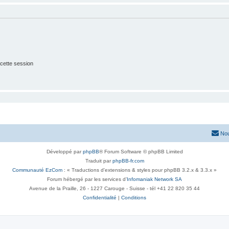
cette session
Nou
Développé par
phpBB
® Forum Software © phpBB Limited
Traduit par
phpBB-fr.com
Communauté EzCom
: « Traductions d'extensions & styles pour phpBB 3.2.x & 3.3.x »
Forum hébergé par les services d’
Infomaniak Network SA
Avenue de la Praille, 26 - 1227 Carouge - Suisse - tél +41 22 820 35 44
Confidentialité
|
Conditions