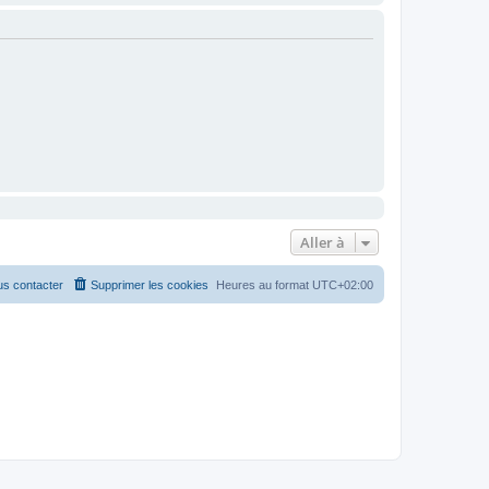
Aller à
s contacter
Supprimer les cookies
Heures au format
UTC+02:00