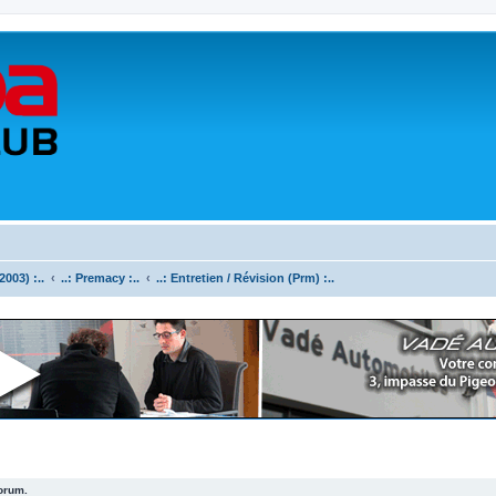
003) :..
..: Premacy :..
..: Entretien / Révision (Prm) :..
forum.