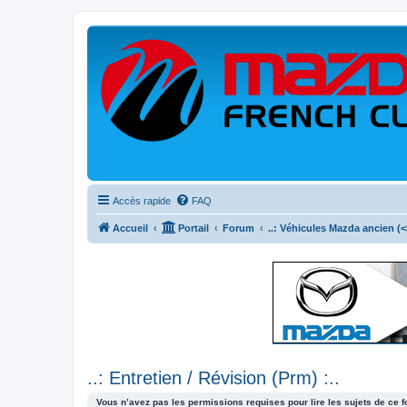
Accès rapide
FAQ
Accueil
Portail
Forum
..: Véhicules Mazda ancien (<2
..: Entretien / Révision (Prm) :..
Vous n’avez pas les permissions requises pour lire les sujets de ce 