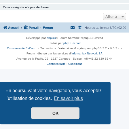
Cette catégorie n’a pas de forum.
Aller à
Accueil
Portail
Forum
Heures au format
UTC+02:00
Développé par
phpBB
® Forum Software © phpBB Limited
Traduit par
phpBB-fr.com
Communauté EzCom
: « Traductions d'extensions & styles pour phpBB 3.2.x & 3.3.x »
Forum hébergé par les services d’
Infomaniak Network SA
Avenue de la Praille, 26 - 1227 Carouge - Suisse - tél +41 22 820 35 44
Confidentialité
|
Conditions
En poursuivant votre navigation, vous acceptez
l’utilisation de cookies.
En savoir plus
OK