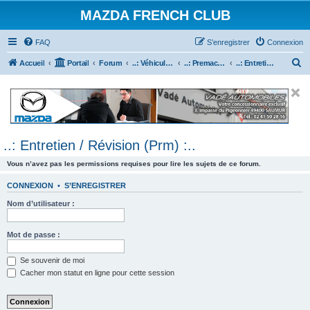
MAZDA FRENCH CLUB
FAQ
S’enregistrer
Connexion
R
Accueil
Portail
Forum
..: Véhicules Mazda ancien (<2003) :..
..: Premacy :..
..: Entretien / Révision (Prm) :..
e
c
h
e
..: Entretien / Révision (Prm) :..
r
c
Vous n’avez pas les permissions requises pour lire les sujets de ce forum.
h
CONNEXION
•
S’ENREGISTRER
e
Nom d’utilisateur :
r
Mot de passe :
Se souvenir de moi
Cacher mon statut en ligne pour cette session