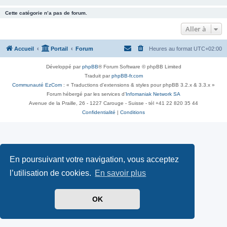
Cette catégorie n’a pas de forum.
Aller à
Accueil
Portail
Forum
Heures au format
UTC+02:00
Développé par
phpBB
® Forum Software © phpBB Limited
Traduit par
phpBB-fr.com
Communauté EzCom
: « Traductions d'extensions & styles pour phpBB 3.2.x & 3.3.x »
Forum hébergé par les services d’
Infomaniak Network SA
Avenue de la Praille, 26 - 1227 Carouge - Suisse - tél +41 22 820 35 44
Confidentialité
|
Conditions
En poursuivant votre navigation, vous acceptez
l’utilisation de cookies.
En savoir plus
OK