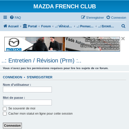
MAZDA FRENCH CLUB
FAQ
S’enregistrer
Connexion
R
Accueil
Portail
Forum
..: Véhicules Mazda ancien (<2003) :..
..: Premacy :..
..: Entretien / Révision (Prm) :..
e
c
h
e
..: Entretien / Révision (Prm) :..
r
c
Vous n’avez pas les permissions requises pour lire les sujets de ce forum.
h
CONNEXION
•
S’ENREGISTRER
e
Nom d’utilisateur :
r
Mot de passe :
Se souvenir de moi
Cacher mon statut en ligne pour cette session