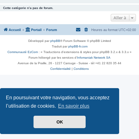
Cette catégorie n’a pas de forum.
Aller à
Accueil
Portail
Forum
Heures au format
UTC+02:00
Développé par
phpBB
® Forum Software © phpBB Limited
Traduit par
phpBB-fr.com
Communauté EzCom
: « Traductions d'extensions & styles pour phpBB 3.2.x & 3.3.x »
Forum hébergé par les services d’
Infomaniak Network SA
Avenue de la Praille, 26 - 1227 Carouge - Suisse - tél +41 22 820 35 44
Confidentialité
|
Conditions
En poursuivant votre navigation, vous acceptez
l’utilisation de cookies.
En savoir plus
OK