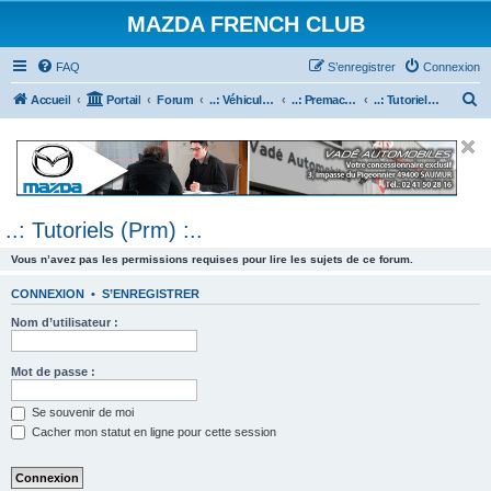
MAZDA FRENCH CLUB
FAQ
S’enregistrer
Connexion
R
Accueil
Portail
Forum
..: Véhicules Mazda ancien (<2003) :..
..: Premacy :..
..: Tutoriels (Prm) :..
e
c
h
e
..: Tutoriels (Prm) :..
r
c
Vous n’avez pas les permissions requises pour lire les sujets de ce forum.
h
CONNEXION
•
S’ENREGISTRER
e
Nom d’utilisateur :
r
Mot de passe :
Se souvenir de moi
Cacher mon statut en ligne pour cette session