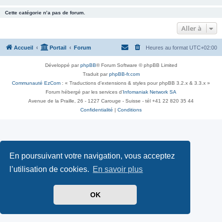
Cette catégorie n’a pas de forum.
Aller à
Accueil
Portail
Forum
Heures au format
UTC+02:00
Développé par
phpBB
® Forum Software © phpBB Limited
Traduit par
phpBB-fr.com
Communauté EzCom
: « Traductions d'extensions & styles pour phpBB 3.2.x & 3.3.x »
Forum hébergé par les services d’
Infomaniak Network SA
Avenue de la Praille, 26 - 1227 Carouge - Suisse - tél +41 22 820 35 44
Confidentialité
|
Conditions
En poursuivant votre navigation, vous acceptez
l’utilisation de cookies.
En savoir plus
OK