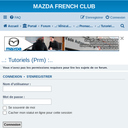
MAZDA FRENCH CLUB
FAQ
S’enregistrer
Connexion
R
Accueil
Portail
Forum
..: Véhicules Mazda ancien (<2003) :..
..: Premacy :..
..: Tutoriels (Prm) :..
e
c
h
e
..: Tutoriels (Prm) :..
r
c
Vous n’avez pas les permissions requises pour lire les sujets de ce forum.
h
CONNEXION
•
S’ENREGISTRER
e
Nom d’utilisateur :
r
Mot de passe :
Se souvenir de moi
Cacher mon statut en ligne pour cette session