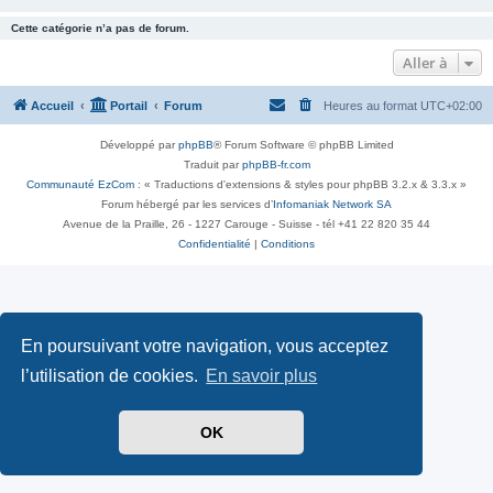
Cette catégorie n’a pas de forum.
Aller à
Accueil
Portail
Forum
Heures au format
UTC+02:00
Développé par
phpBB
® Forum Software © phpBB Limited
Traduit par
phpBB-fr.com
Communauté EzCom
: « Traductions d'extensions & styles pour phpBB 3.2.x & 3.3.x »
Forum hébergé par les services d’
Infomaniak Network SA
Avenue de la Praille, 26 - 1227 Carouge - Suisse - tél +41 22 820 35 44
Confidentialité
|
Conditions
En poursuivant votre navigation, vous acceptez
l’utilisation de cookies.
En savoir plus
OK