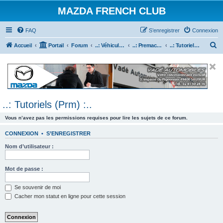
MAZDA FRENCH CLUB
FAQ
S’enregistrer
Connexion
R
Accueil
Portail
Forum
..: Véhicules Mazda ancien (<2003) :..
..: Premacy :..
..: Tutoriels (Prm) :..
e
c
h
e
..: Tutoriels (Prm) :..
r
c
Vous n’avez pas les permissions requises pour lire les sujets de ce forum.
h
CONNEXION
•
S’ENREGISTRER
e
Nom d’utilisateur :
r
Mot de passe :
Se souvenir de moi
Cacher mon statut en ligne pour cette session