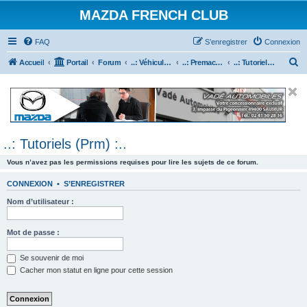
MAZDA FRENCH CLUB
FAQ
S’enregistrer
Connexion
R
Accueil
Portail
Forum
..: Véhicules Mazda ancien (<2003) :..
..: Premacy :..
..: Tutoriels (Prm) :..
e
c
h
e
..: Tutoriels (Prm) :..
r
c
Vous n’avez pas les permissions requises pour lire les sujets de ce forum.
h
CONNEXION
•
S’ENREGISTRER
e
Nom d’utilisateur :
r
Mot de passe :
Se souvenir de moi
Cacher mon statut en ligne pour cette session