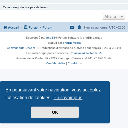
Cette catégorie n’a pas de forum.
Aller à
Accueil
Portail
Forum
Heures au format
UTC+02:00
Développé par
phpBB
® Forum Software © phpBB Limited
Traduit par
phpBB-fr.com
Communauté EzCom
: « Traductions d'extensions & styles pour phpBB 3.2.x & 3.3.x »
Forum hébergé par les services d’
Infomaniak Network SA
Avenue de la Praille, 26 - 1227 Carouge - Suisse - tél +41 22 820 35 44
Confidentialité
|
Conditions
En poursuivant votre navigation, vous acceptez
l’utilisation de cookies.
En savoir plus
OK