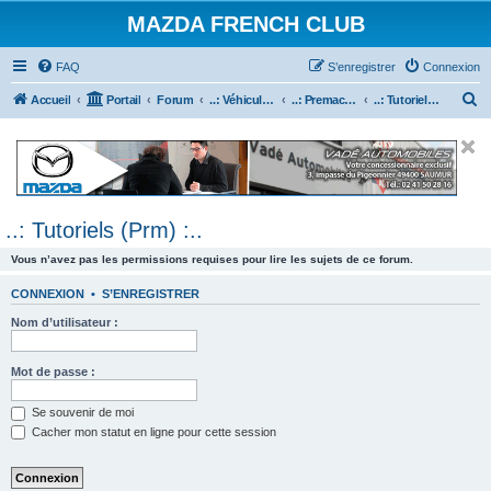
MAZDA FRENCH CLUB
FAQ
S’enregistrer
Connexion
R
Accueil
Portail
Forum
..: Véhicules Mazda ancien (<2003) :..
..: Premacy :..
..: Tutoriels (Prm) :..
e
c
h
e
..: Tutoriels (Prm) :..
r
c
Vous n’avez pas les permissions requises pour lire les sujets de ce forum.
h
CONNEXION
•
S’ENREGISTRER
e
Nom d’utilisateur :
r
Mot de passe :
Se souvenir de moi
Cacher mon statut en ligne pour cette session