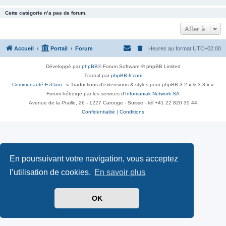
Cette catégorie n’a pas de forum.
Aller à
Accueil
Portail
Forum
Heures au format
UTC+02:00
Développé par
phpBB
® Forum Software © phpBB Limited
Traduit par
phpBB-fr.com
Communauté EzCom
: « Traductions d'extensions & styles pour phpBB 3.2.x & 3.3.x »
Forum hébergé par les services d’
Infomaniak Network SA
Avenue de la Praille, 26 - 1227 Carouge - Suisse - tél +41 22 820 35 44
Confidentialité
|
Conditions
En poursuivant votre navigation, vous acceptez
l’utilisation de cookies.
En savoir plus
OK