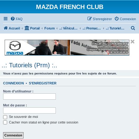
MAZDA FRENCH CLUB
FAQ
S’enregistrer
Connexion
R
Accueil
Portail
Forum
..: Véhicules Mazda ancien (<2003) :..
..: Premacy :..
..: Tutoriels (Prm) :..
e
c
h
e
..: Tutoriels (Prm) :..
r
c
Vous n’avez pas les permissions requises pour lire les sujets de ce forum.
h
CONNEXION
•
S’ENREGISTRER
e
Nom d’utilisateur :
r
Mot de passe :
Se souvenir de moi
Cacher mon statut en ligne pour cette session