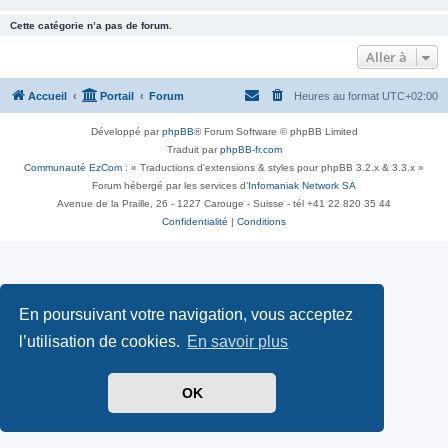
Cette catégorie n’a pas de forum.
Aller à
Accueil
Portail
Forum
Heures au format
UTC+02:00
Développé par
phpBB
® Forum Software © phpBB Limited
Traduit par
phpBB-fr.com
Communauté EzCom
: « Traductions d'extensions & styles pour phpBB 3.2.x & 3.3.x »
Forum hébergé par les services d’
Infomaniak Network SA
Avenue de la Praille, 26 - 1227 Carouge - Suisse - tél +41 22 820 35 44
Confidentialité
|
Conditions
En poursuivant votre navigation, vous acceptez
l’utilisation de cookies.
En savoir plus
OK