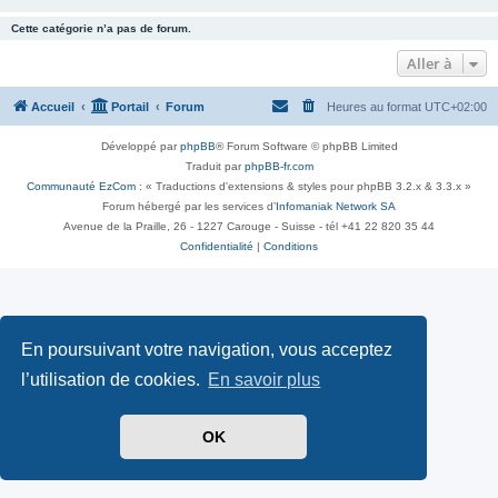
Cette catégorie n’a pas de forum.
Aller à
Accueil
Portail
Forum
Heures au format
UTC+02:00
Développé par
phpBB
® Forum Software © phpBB Limited
Traduit par
phpBB-fr.com
Communauté EzCom
: « Traductions d'extensions & styles pour phpBB 3.2.x & 3.3.x »
Forum hébergé par les services d’
Infomaniak Network SA
Avenue de la Praille, 26 - 1227 Carouge - Suisse - tél +41 22 820 35 44
Confidentialité
|
Conditions
En poursuivant votre navigation, vous acceptez
l’utilisation de cookies.
En savoir plus
OK