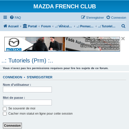
MAZDA FRENCH CLUB
FAQ
S’enregistrer
Connexion
R
Accueil
Portail
Forum
..: Véhicules Mazda ancien (<2003) :..
..: Premacy :..
..: Tutoriels (Prm) :..
e
c
h
e
..: Tutoriels (Prm) :..
r
c
Vous n’avez pas les permissions requises pour lire les sujets de ce forum.
h
CONNEXION
•
S’ENREGISTRER
e
Nom d’utilisateur :
r
Mot de passe :
Se souvenir de moi
Cacher mon statut en ligne pour cette session