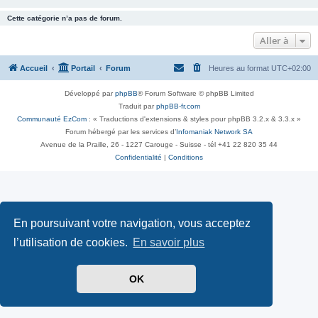
Cette catégorie n’a pas de forum.
Aller à
Accueil
Portail
Forum
Heures au format
UTC+02:00
Développé par
phpBB
® Forum Software © phpBB Limited
Traduit par
phpBB-fr.com
Communauté EzCom
: « Traductions d'extensions & styles pour phpBB 3.2.x & 3.3.x »
Forum hébergé par les services d’
Infomaniak Network SA
Avenue de la Praille, 26 - 1227 Carouge - Suisse - tél +41 22 820 35 44
Confidentialité
|
Conditions
En poursuivant votre navigation, vous acceptez
l’utilisation de cookies.
En savoir plus
OK