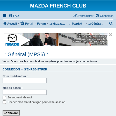
MAZDA FRENCH CLUB
FAQ
S’enregistrer
Connexion
R
Accueil
Portail
Forum
..: Mazdaspeed & MPS :..
..: Mazda6 MPS & Mazdaspeed 6 :..
..: Général (MPS6) :..
e
c
h
e
..: Général (MPS6) :..
r
c
Vous n’avez pas les permissions requises pour lire les sujets de ce forum.
h
CONNEXION
•
S’ENREGISTRER
e
Nom d’utilisateur :
r
Mot de passe :
Se souvenir de moi
Cacher mon statut en ligne pour cette session