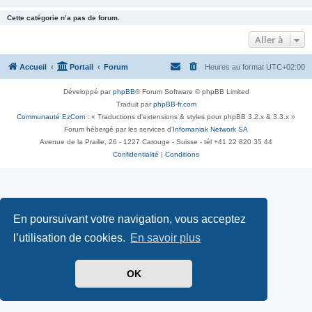
Cette catégorie n’a pas de forum.
Aller à
Accueil
Portail
Forum
Heures au format
UTC+02:00
Développé par
phpBB
® Forum Software © phpBB Limited
Traduit par
phpBB-fr.com
Communauté EzCom
: « Traductions d'extensions & styles pour phpBB 3.2.x & 3.3.x »
Forum hébergé par les services d’
Infomaniak Network SA
Avenue de la Praille, 26 - 1227 Carouge - Suisse - tél +41 22 820 35 44
Confidentialité
|
Conditions
En poursuivant votre navigation, vous acceptez
l’utilisation de cookies.
En savoir plus
OK