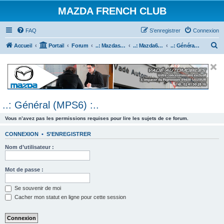
MAZDA FRENCH CLUB
FAQ
S’enregistrer
Connexion
R
Accueil
Portail
Forum
..: Mazdaspeed & MPS :..
..: Mazda6 MPS & Mazdaspeed 6 :..
..: Général (MPS6) :..
e
c
h
e
..: Général (MPS6) :..
r
c
Vous n’avez pas les permissions requises pour lire les sujets de ce forum.
h
CONNEXION
•
S’ENREGISTRER
e
Nom d’utilisateur :
r
Mot de passe :
Se souvenir de moi
Cacher mon statut en ligne pour cette session