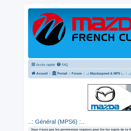
Accès rapide
FAQ
Accueil
Portail
Forum
..: Mazdaspeed & MPS :..
.
..: Général (MPS6) :..
Vous n’avez pas les permissions requises pour lire les sujets de ce 