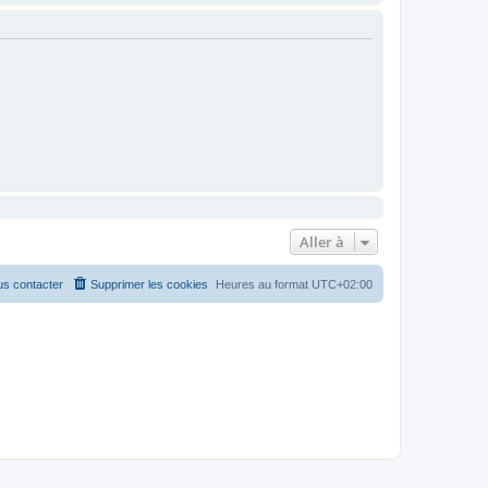
Aller à
s contacter
Supprimer les cookies
Heures au format
UTC+02:00