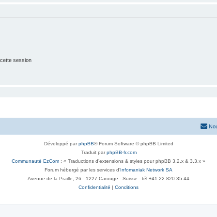
cette session
Nou
Développé par
phpBB
® Forum Software © phpBB Limited
Traduit par
phpBB-fr.com
Communauté EzCom
: « Traductions d'extensions & styles pour phpBB 3.2.x & 3.3.x »
Forum hébergé par les services d’
Infomaniak Network SA
Avenue de la Praille, 26 - 1227 Carouge - Suisse - tél +41 22 820 35 44
Confidentialité
|
Conditions