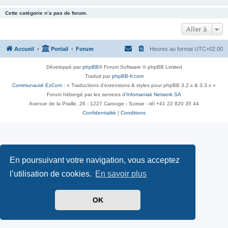
Cette catégorie n’a pas de forum.
Aller à
Accueil
Portail
Forum
Heures au format
UTC+02:00
Développé par
phpBB
® Forum Software © phpBB Limited
Traduit par
phpBB-fr.com
Communauté EzCom
: « Traductions d'extensions & styles pour phpBB 3.2.x & 3.3.x »
Forum hébergé par les services d’
Infomaniak Network SA
Avenue de la Praille, 26 - 1227 Carouge - Suisse - tél +41 22 820 35 44
Confidentialité
|
Conditions
En poursuivant votre navigation, vous acceptez
l’utilisation de cookies.
En savoir plus
OK