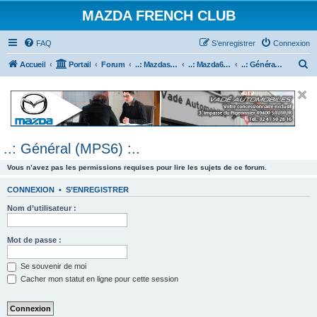
MAZDA FRENCH CLUB
FAQ
S’enregistrer
Connexion
R
Accueil
Portail
Forum
..: Mazdaspeed & MPS :..
..: Mazda6 MPS & Mazdaspeed 6 :..
..: Général (MPS6) :..
e
c
h
e
..: Général (MPS6) :..
r
c
Vous n’avez pas les permissions requises pour lire les sujets de ce forum.
h
CONNEXION
•
S’ENREGISTRER
e
Nom d’utilisateur :
r
Mot de passe :
Se souvenir de moi
Cacher mon statut en ligne pour cette session