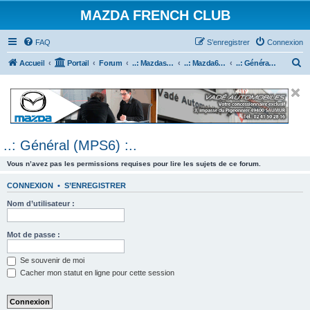
MAZDA FRENCH CLUB
FAQ
S’enregistrer
Connexion
R
Accueil
Portail
Forum
..: Mazdaspeed & MPS :..
..: Mazda6 MPS & Mazdaspeed 6 :..
..: Général (MPS6) :..
e
c
h
e
..: Général (MPS6) :..
r
c
Vous n’avez pas les permissions requises pour lire les sujets de ce forum.
h
CONNEXION
•
S’ENREGISTRER
e
Nom d’utilisateur :
r
Mot de passe :
Se souvenir de moi
Cacher mon statut en ligne pour cette session