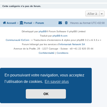
Cette catégorie n’a pas de forum.
Aller à
Accueil
Portail
Forum
Heures au format
UTC+02:00
Développé par
phpBB
® Forum Software © phpBB Limited
Traduit par
phpBB-fr.com
Communauté EzCom
: « Traductions d'extensions & styles pour phpBB 3.2.x & 3.3.x »
Forum hébergé par les services d’
Infomaniak Network SA
Avenue de la Praille, 26 - 1227 Carouge - Suisse - tél +41 22 820 35 44
Confidentialité
|
Conditions
En poursuivant votre navigation, vous acceptez
l’utilisation de cookies.
En savoir plus
OK