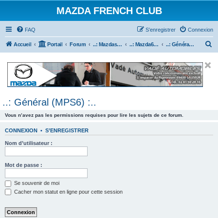
MAZDA FRENCH CLUB
FAQ
S’enregistrer
Connexion
R
Accueil
Portail
Forum
..: Mazdaspeed & MPS :..
..: Mazda6 MPS & Mazdaspeed 6 :..
..: Général (MPS6) :..
e
c
h
e
..: Général (MPS6) :..
r
c
Vous n’avez pas les permissions requises pour lire les sujets de ce forum.
h
CONNEXION
•
S’ENREGISTRER
e
Nom d’utilisateur :
r
Mot de passe :
Se souvenir de moi
Cacher mon statut en ligne pour cette session