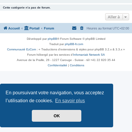
Cette catégorie n’a pas de forum.
Aller à
Accueil
Portail
Forum
Heures au format
UTC+02:00
Développé par
phpBB
® Forum Software © phpBB Limited
Traduit par
phpBB-fr.com
Communauté EzCom
: « Traductions d'extensions & styles pour phpBB 3.2.x & 3.3.x »
Forum hébergé par les services d’
Infomaniak Network SA
Avenue de la Praille, 26 - 1227 Carouge - Suisse - tél +41 22 820 35 44
Confidentialité
|
Conditions
En poursuivant votre navigation, vous acceptez
l’utilisation de cookies.
En savoir plus
OK