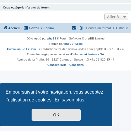
Cette catégorie n’a pas de forum.
Aller à
Accueil
Portail
Forum
Heures au format
UTC+02:00
Développé par
phpBB
® Forum Software © phpBB Limited
Traduit par
phpBB-fr.com
Communauté EzCom
: « Traductions d'extensions & styles pour phpBB 3.2.x & 3.3.x »
Forum hébergé par les services d’
Infomaniak Network SA
Avenue de la Praille, 26 - 1227 Carouge - Suisse - tél +41 22 820 35 44
Confidentialité
|
Conditions
En poursuivant votre navigation, vous acceptez
l’utilisation de cookies.
En savoir plus
OK