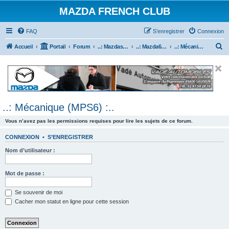
MAZDA FRENCH CLUB
FAQ
S’enregistrer
Connexion
R
Accueil
Portail
Forum
..: Mazdaspeed & MPS :..
..: Mazda6 MPS & Mazdaspeed 6 :..
..: Mécanique (MPS6) :..
e
c
h
e
..: Mécanique (MPS6) :..
r
c
Vous n’avez pas les permissions requises pour lire les sujets de ce forum.
h
CONNEXION
•
S’ENREGISTRER
e
Nom d’utilisateur :
r
Mot de passe :
Se souvenir de moi
Cacher mon statut en ligne pour cette session