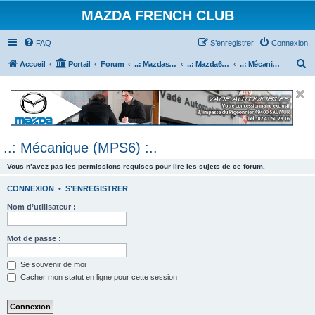
MAZDA FRENCH CLUB
FAQ
S’enregistrer
Connexion
R
Accueil
Portail
Forum
..: Mazdaspeed & MPS :..
..: Mazda6 MPS & Mazdaspeed 6 :..
..: Mécanique (MPS6) :..
e
c
h
e
..: Mécanique (MPS6) :..
r
c
Vous n’avez pas les permissions requises pour lire les sujets de ce forum.
h
CONNEXION
•
S’ENREGISTRER
e
Nom d’utilisateur :
r
Mot de passe :
Se souvenir de moi
Cacher mon statut en ligne pour cette session