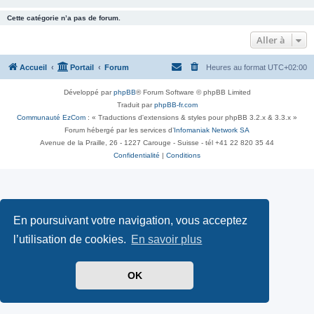
Cette catégorie n’a pas de forum.
Aller à
Accueil
Portail
Forum
Heures au format
UTC+02:00
Développé par
phpBB
® Forum Software © phpBB Limited
Traduit par
phpBB-fr.com
Communauté EzCom
: « Traductions d'extensions & styles pour phpBB 3.2.x & 3.3.x »
Forum hébergé par les services d’
Infomaniak Network SA
Avenue de la Praille, 26 - 1227 Carouge - Suisse - tél +41 22 820 35 44
Confidentialité
|
Conditions
En poursuivant votre navigation, vous acceptez
l’utilisation de cookies.
En savoir plus
OK