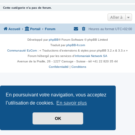
Cette catégorie n’a pas de forum.
Aller à
Accueil
Portail
Forum
Heures au format
UTC+02:00
Développé par
phpBB
® Forum Software © phpBB Limited
Traduit par
phpBB-fr.com
Communauté EzCom
: « Traductions d'extensions & styles pour phpBB 3.2.x & 3.3.x »
Forum hébergé par les services d’
Infomaniak Network SA
Avenue de la Praille, 26 - 1227 Carouge - Suisse - tél +41 22 820 35 44
Confidentialité
|
Conditions
En poursuivant votre navigation, vous acceptez
l’utilisation de cookies.
En savoir plus
OK