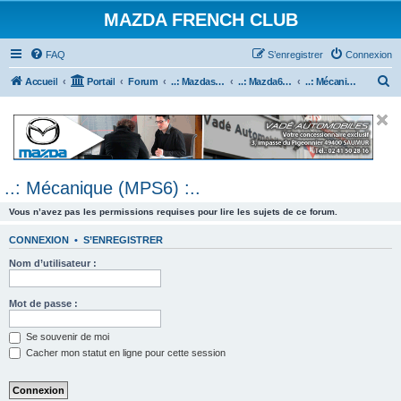
MAZDA FRENCH CLUB
FAQ
S’enregistrer
Connexion
R
Accueil
Portail
Forum
..: Mazdaspeed & MPS :..
..: Mazda6 MPS & Mazdaspeed 6 :..
..: Mécanique (MPS6) :..
e
c
h
e
..: Mécanique (MPS6) :..
r
c
Vous n’avez pas les permissions requises pour lire les sujets de ce forum.
h
CONNEXION
•
S’ENREGISTRER
e
Nom d’utilisateur :
r
Mot de passe :
Se souvenir de moi
Cacher mon statut en ligne pour cette session