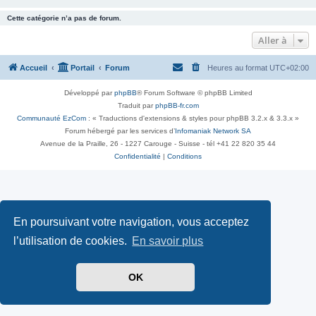
Cette catégorie n’a pas de forum.
Aller à
Accueil
Portail
Forum
Heures au format
UTC+02:00
Développé par
phpBB
® Forum Software © phpBB Limited
Traduit par
phpBB-fr.com
Communauté EzCom
: « Traductions d'extensions & styles pour phpBB 3.2.x & 3.3.x »
Forum hébergé par les services d’
Infomaniak Network SA
Avenue de la Praille, 26 - 1227 Carouge - Suisse - tél +41 22 820 35 44
Confidentialité
|
Conditions
En poursuivant votre navigation, vous acceptez
l’utilisation de cookies.
En savoir plus
OK