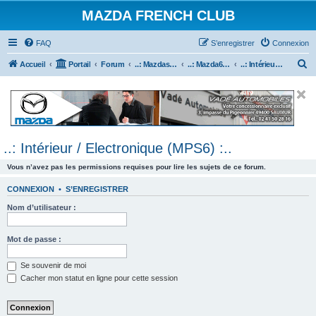
MAZDA FRENCH CLUB
FAQ
S’enregistrer
Connexion
R
Accueil
Portail
Forum
..: Mazdaspeed & MPS :..
..: Mazda6 MPS & Mazdaspeed 6 :..
..: Intérieur / Electronique (MPS6) :..
e
c
h
e
..: Intérieur / Electronique (MPS6) :..
r
c
Vous n’avez pas les permissions requises pour lire les sujets de ce forum.
h
CONNEXION
•
S’ENREGISTRER
e
Nom d’utilisateur :
r
Mot de passe :
Se souvenir de moi
Cacher mon statut en ligne pour cette session