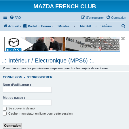
MAZDA FRENCH CLUB
FAQ
S’enregistrer
Connexion
R
Accueil
Portail
Forum
..: Mazdaspeed & MPS :..
..: Mazda6 MPS & Mazdaspeed 6 :..
..: Intérieur / Electronique (MPS6) :..
e
c
h
e
..: Intérieur / Electronique (MPS6) :..
r
c
Vous n’avez pas les permissions requises pour lire les sujets de ce forum.
h
CONNEXION
•
S’ENREGISTRER
e
Nom d’utilisateur :
r
Mot de passe :
Se souvenir de moi
Cacher mon statut en ligne pour cette session