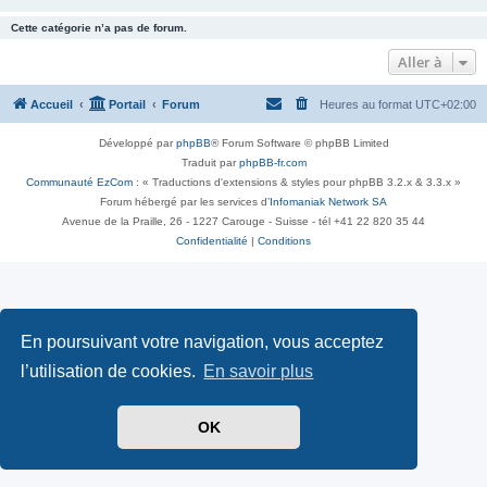
Cette catégorie n’a pas de forum.
Aller à
Accueil
Portail
Forum
Heures au format
UTC+02:00
Développé par
phpBB
® Forum Software © phpBB Limited
Traduit par
phpBB-fr.com
Communauté EzCom
: « Traductions d'extensions & styles pour phpBB 3.2.x & 3.3.x »
Forum hébergé par les services d’
Infomaniak Network SA
Avenue de la Praille, 26 - 1227 Carouge - Suisse - tél +41 22 820 35 44
Confidentialité
|
Conditions
En poursuivant votre navigation, vous acceptez
l’utilisation de cookies.
En savoir plus
OK