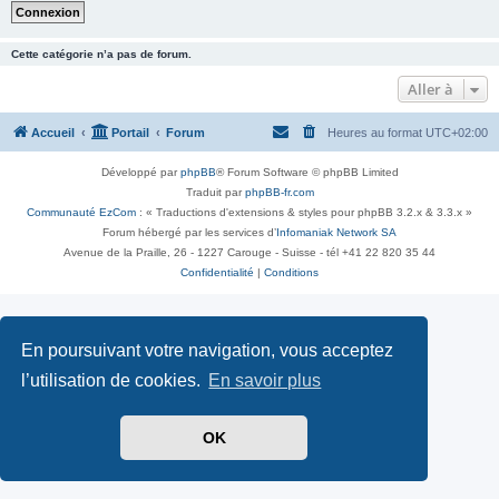
Cette catégorie n’a pas de forum.
Aller à
Accueil
Portail
Forum
Heures au format
UTC+02:00
Développé par
phpBB
® Forum Software © phpBB Limited
Traduit par
phpBB-fr.com
Communauté EzCom
: « Traductions d'extensions & styles pour phpBB 3.2.x & 3.3.x »
Forum hébergé par les services d’
Infomaniak Network SA
Avenue de la Praille, 26 - 1227 Carouge - Suisse - tél +41 22 820 35 44
Confidentialité
|
Conditions
En poursuivant votre navigation, vous acceptez
l’utilisation de cookies.
En savoir plus
OK