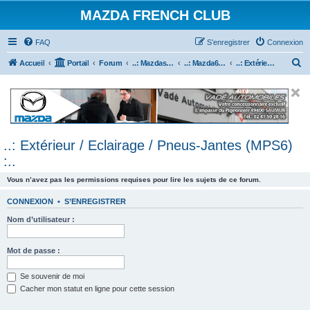
MAZDA FRENCH CLUB
FAQ
S’enregistrer
Connexion
R
Accueil
Portail
Forum
..: Mazdaspeed & MPS :..
..: Mazda6 MPS & Mazdaspeed 6 :..
..: Extérieur / Eclairage / Pneus-Jantes (MPS6) :..
e
c
h
e
..: Extérieur / Eclairage / Pneus-Jantes (MPS6)
r
:..
c
h
Vous n’avez pas les permissions requises pour lire les sujets de ce forum.
e
CONNEXION
•
S’ENREGISTRER
r
Nom d’utilisateur :
Mot de passe :
Se souvenir de moi
Cacher mon statut en ligne pour cette session