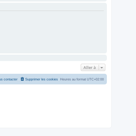
Aller à
s contacter
Supprimer les cookies
Heures au format
UTC+02:00