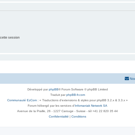
cette session
Nou
Développé par
phpBB
® Forum Software © phpBB Limited
Traduit par
phpBB-fr.com
Communauté EzCom
: « Traductions d'extensions & styles pour phpBB 3.2.x & 3.3.x »
Forum hébergé par les services d’
Infomaniak Network SA
Avenue de la Praille, 26 - 1227 Carouge - Suisse - tél +41 22 820 35 44
Confidentialité
|
Conditions