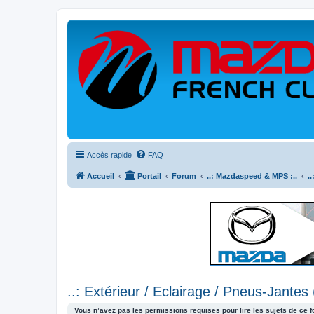
Accès rapide
FAQ
Accueil
Portail
Forum
..: Mazdaspeed & MPS :..
.
..: Extérieur / Eclairage / Pneus-Jantes
Vous n’avez pas les permissions requises pour lire les sujets de ce 