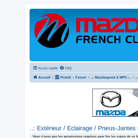
Accès rapide
FAQ
Accueil
Portail
Forum
..: Mazdaspeed & MPS :..
.
..: Extérieur / Eclairage / Pneus-Jantes
Vous n’avez pas les permissions requises pour lire les sujets de ce 