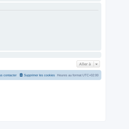
Aller à
s contacter
Supprimer les cookies
Heures au format
UTC+02:00