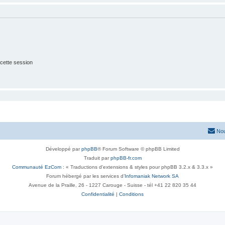
cette session
Nou
Développé par
phpBB
® Forum Software © phpBB Limited
Traduit par
phpBB-fr.com
Communauté EzCom
: « Traductions d'extensions & styles pour phpBB 3.2.x & 3.3.x »
Forum hébergé par les services d’
Infomaniak Network SA
Avenue de la Praille, 26 - 1227 Carouge - Suisse - tél +41 22 820 35 44
Confidentialité
|
Conditions