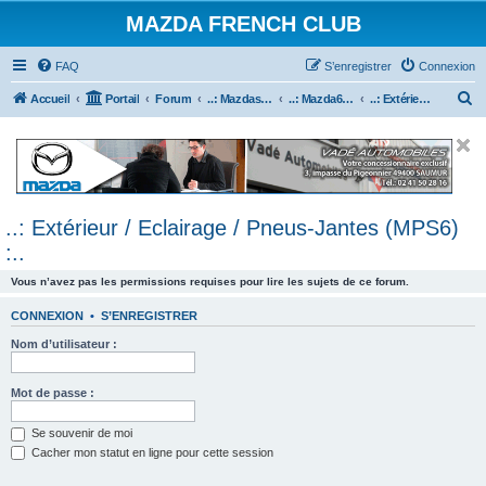
MAZDA FRENCH CLUB
FAQ
S’enregistrer
Connexion
R
Accueil
Portail
Forum
..: Mazdaspeed & MPS :..
..: Mazda6 MPS & Mazdaspeed 6 :..
..: Extérieur / Eclairage / Pneus-Jantes (MPS6) :..
e
c
h
e
..: Extérieur / Eclairage / Pneus-Jantes (MPS6)
r
:..
c
h
Vous n’avez pas les permissions requises pour lire les sujets de ce forum.
e
CONNEXION
•
S’ENREGISTRER
r
Nom d’utilisateur :
Mot de passe :
Se souvenir de moi
Cacher mon statut en ligne pour cette session