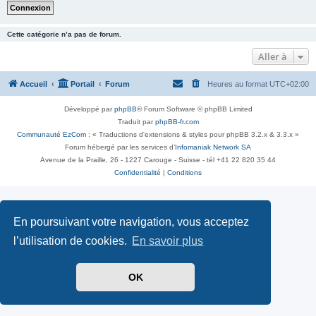
Cette catégorie n’a pas de forum.
Aller à
Accueil
Portail
Forum
Heures au format
UTC+02:00
Développé par
phpBB
® Forum Software © phpBB Limited
Traduit par
phpBB-fr.com
Communauté EzCom
: « Traductions d'extensions & styles pour phpBB 3.2.x & 3.3.x »
Forum hébergé par les services d’
Infomaniak Network SA
Avenue de la Praille, 26 - 1227 Carouge - Suisse - tél +41 22 820 35 44
Confidentialité
|
Conditions
En poursuivant votre navigation, vous acceptez
l’utilisation de cookies.
En savoir plus
OK