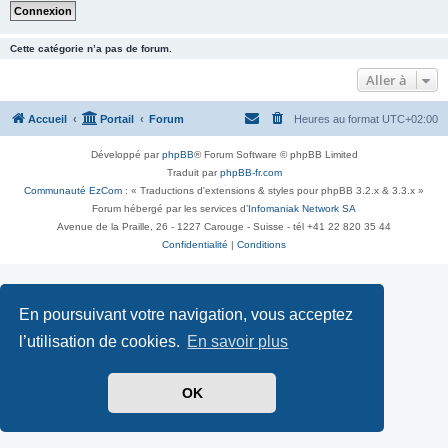
Cette catégorie n’a pas de forum.
Aller à
Accueil
Portail
Forum
Heures au format
UTC+02:00
Développé par
phpBB
® Forum Software © phpBB Limited
Traduit par
phpBB-fr.com
Communauté EzCom
: « Traductions d'extensions & styles pour phpBB 3.2.x & 3.3.x »
Forum hébergé par les services d’
Infomaniak Network SA
Avenue de la Praille, 26 - 1227 Carouge - Suisse - tél +41 22 820 35 44
Confidentialité
|
Conditions
En poursuivant votre navigation, vous acceptez
l’utilisation de cookies.
En savoir plus
OK