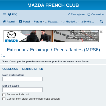
MAZDA FRENCH CLUB
FAQ
S’enregistrer
Connexion
R
Accueil
Portail
Forum
..: Mazdaspeed & MPS :..
..: Mazda6 MPS & Mazdaspeed 6 :..
..: Extérieur / Eclairage / Pneus-Jantes (MPS6) :..
e
c
h
e
..: Extérieur / Eclairage / Pneus-Jantes (MPS6)
r
:..
c
h
Vous n’avez pas les permissions requises pour lire les sujets de ce forum.
e
CONNEXION
•
S’ENREGISTRER
r
Nom d’utilisateur :
Mot de passe :
Se souvenir de moi
Cacher mon statut en ligne pour cette session