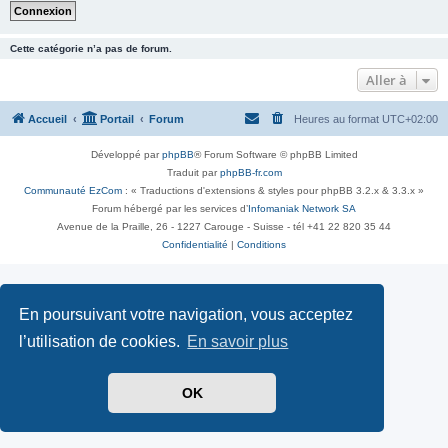
Cette catégorie n’a pas de forum.
Aller à
Accueil
Portail
Forum
Heures au format
UTC+02:00
Développé par
phpBB
® Forum Software © phpBB Limited
Traduit par
phpBB-fr.com
Communauté EzCom
: « Traductions d'extensions & styles pour phpBB 3.2.x & 3.3.x »
Forum hébergé par les services d’
Infomaniak Network SA
Avenue de la Praille, 26 - 1227 Carouge - Suisse - tél +41 22 820 35 44
Confidentialité
|
Conditions
En poursuivant votre navigation, vous acceptez
l’utilisation de cookies.
En savoir plus
OK