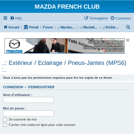
MAZDA FRENCH CLUB
FAQ
S’enregistrer
Connexion
R
Accueil
Portail
Forum
..: Mazdaspeed & MPS :..
..: Mazda6 MPS & Mazdaspeed 6 :..
..: Extérieur / Eclairage / Pneus-Jantes (MPS6) :..
e
c
h
e
..: Extérieur / Eclairage / Pneus-Jantes (MPS6)
r
:..
c
h
Vous n’avez pas les permissions requises pour lire les sujets de ce forum.
e
CONNEXION
•
S’ENREGISTRER
r
Nom d’utilisateur :
Mot de passe :
Se souvenir de moi
Cacher mon statut en ligne pour cette session