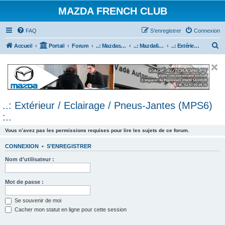
MAZDA FRENCH CLUB
FAQ
S’enregistrer
Connexion
R
Accueil
Portail
Forum
..: Mazdaspeed & MPS :..
..: Mazda6 MPS & Mazdaspeed 6 :..
..: Extérieur / Eclairage / Pneus-Jantes (MPS6) :..
e
c
h
e
..: Extérieur / Eclairage / Pneus-Jantes (MPS6)
r
:..
c
h
Vous n’avez pas les permissions requises pour lire les sujets de ce forum.
e
CONNEXION
•
S’ENREGISTRER
r
Nom d’utilisateur :
Mot de passe :
Se souvenir de moi
Cacher mon statut en ligne pour cette session