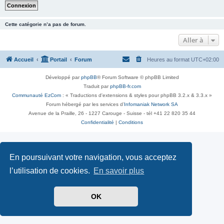
Cette catégorie n’a pas de forum.
Aller à
Accueil
Portail
Forum
Heures au format
UTC+02:00
Développé par
phpBB
® Forum Software © phpBB Limited
Traduit par
phpBB-fr.com
Communauté EzCom
: « Traductions d'extensions & styles pour phpBB 3.2.x & 3.3.x »
Forum hébergé par les services d’
Infomaniak Network SA
Avenue de la Praille, 26 - 1227 Carouge - Suisse - tél +41 22 820 35 44
Confidentialité
|
Conditions
En poursuivant votre navigation, vous acceptez
l’utilisation de cookies.
En savoir plus
OK