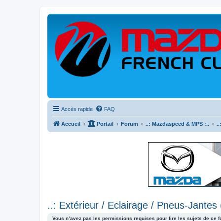
Accès rapide
FAQ
Accueil
Portail
Forum
..: Mazdaspeed & MPS :..
.
..: Extérieur / Eclairage / Pneus-Jantes
Vous n’avez pas les permissions requises pour lire les sujets de ce 