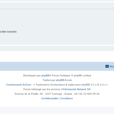
cette session
Nou
Développé par
phpBB
® Forum Software © phpBB Limited
Traduit par
phpBB-fr.com
Communauté EzCom
: « Traductions d'extensions & styles pour phpBB 3.2.x & 3.3.x »
Forum hébergé par les services d’
Infomaniak Network SA
Avenue de la Praille, 26 - 1227 Carouge - Suisse - tél +41 22 820 35 44
Confidentialité
|
Conditions