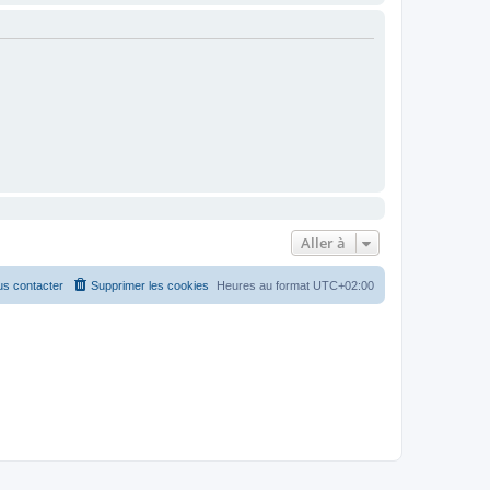
Aller à
s contacter
Supprimer les cookies
Heures au format
UTC+02:00