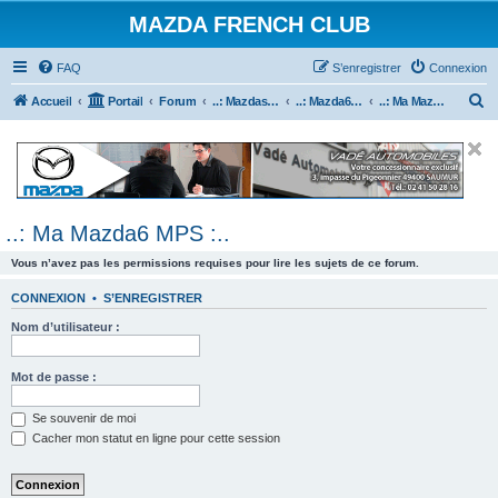
MAZDA FRENCH CLUB
FAQ
S’enregistrer
Connexion
R
Accueil
Portail
Forum
..: Mazdaspeed & MPS :..
..: Mazda6 MPS & Mazdaspeed 6 :..
..: Ma Mazda6 MPS :..
e
c
h
e
..: Ma Mazda6 MPS :..
r
c
Vous n’avez pas les permissions requises pour lire les sujets de ce forum.
h
CONNEXION
•
S’ENREGISTRER
e
Nom d’utilisateur :
r
Mot de passe :
Se souvenir de moi
Cacher mon statut en ligne pour cette session