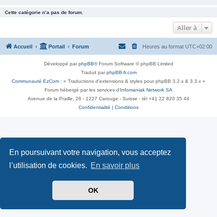
Cette catégorie n’a pas de forum.
Aller à
Accueil
Portail
Forum
Heures au format
UTC+02:00
Développé par
phpBB
® Forum Software © phpBB Limited
Traduit par
phpBB-fr.com
Communauté EzCom
: « Traductions d'extensions & styles pour phpBB 3.2.x & 3.3.x »
Forum hébergé par les services d’
Infomaniak Network SA
Avenue de la Praille, 26 - 1227 Carouge - Suisse - tél +41 22 820 35 44
Confidentialité
|
Conditions
En poursuivant votre navigation, vous acceptez
l’utilisation de cookies.
En savoir plus
OK